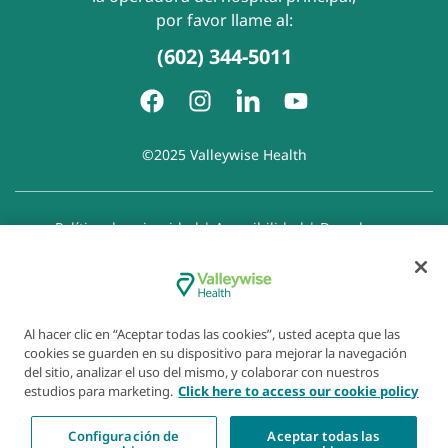
por favor llame al:
(602) 344-5011
©2025 Valleywise Health
Política de privacidad
|
Accesibilidad
|
Derechos y
responsabilidades del paciente
|
Aviso de prácticas de
privacidad
|
Aviso de Prohibición de la Discriminación
|
Exención de responsabilidad con respecto a sitios web
enlazados
|
Política de cookies
|
Preferencias de cookies
Al hacer clic en “Aceptar todas las cookies”, usted acepta que las
cookies se guarden en su dispositivo para mejorar la navegación
del sitio, analizar el uso del mismo, y colaborar con nuestros
estudios para marketing.
Click here to access our cookie policy
Configuración de
Aceptar todas las