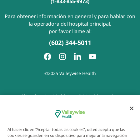
(1-833-855-9973)
Para obtener información en general y para hablar con
la operadora del hospital principal,
por favor llame al:
(602) 344-5011
©2025 Valleywise Health
Política de privacidad
|
Accesibilidad
|
Derechos y
responsabilidades del paciente
|
Aviso de prácticas de
privacidad
|
Aviso de Prohibición de la Discriminación
|
Exención de responsabilidad con respecto a sitios web
enlazados
|
Política de cookies
|
Preferencias de cookies
Al hacer clic en “Aceptar todas las cookies”, usted acepta que las
cookies se guarden en su dispositivo para mejorar la navegación