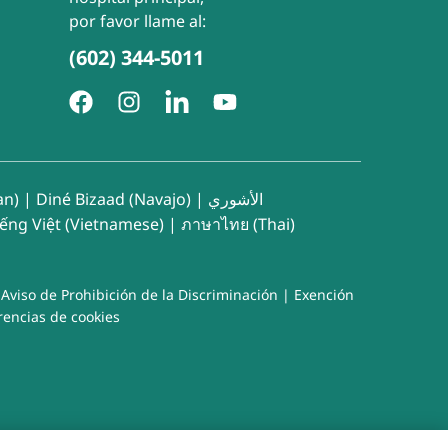
por favor llame al:
(602) 344-5011
an)
|
Diné Bizaad (Navajo)
|
الأشوري
iếng Việt (Vietnamese)
|
ภาษาไทย (Thai)
|
Aviso de Prohibición de la Discriminación
|
Exención
rencias de cookies