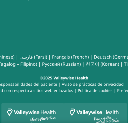
inese)
|
فارسی (Farsi)
|
Français (French)
|
Deutsch (Germ
agalog – Filipino)
|
Русский (Russian)
|
한국어 (Korean)
|
T
©2025 Valleywise Health
esponsabilidades del paciente
|
Aviso de prácticas de privacidad
d con respecto a sitios web enlazados
|
Política de cookies
|
Prefe