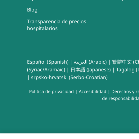
Blog
Transparencia de precios
hospitalarios
Español (Spanish)
|
العربية (Arabic)
|
繁體中文 (Ch
(Syriac/Aramaic)
|
日本語 (Japanese)
|
Tagalog (T
|
srpsko-hrvatski (Serbo-Croatian)
Política de privacidad
|
Accesibilidad
|
Derechos y r
de responsabilida