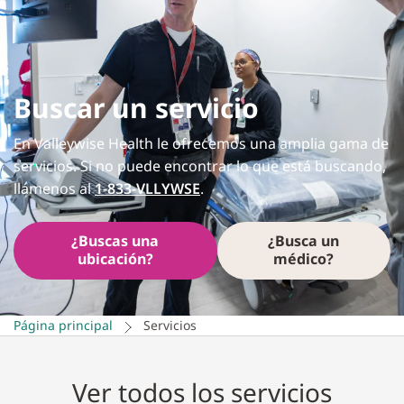
Buscar un servicio
En Valleywise Health le ofrecemos una amplia gama de
servicios. Si no puede encontrar lo que está buscando,
llámenos al
1-833-VLLYWSE
.
¿Buscas una
¿Busca un
ubicación?
médico?
Página principal
Servicios
Ver todos los servicios