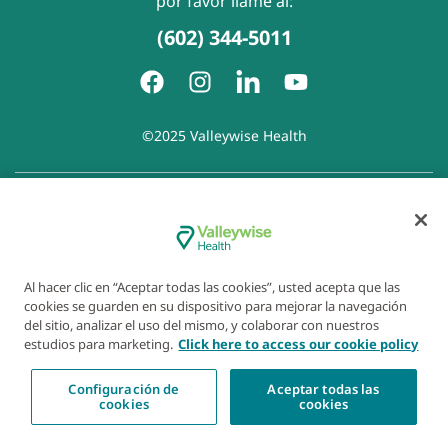
por favor llame al:
(602) 344-5011
©2025 Valleywise Health
Política de privacidad
|
Accesibilidad
|
Derechos y
responsabilidades del paciente
|
Aviso de prácticas de
privacidad
|
Aviso de Prohibición de la Discriminación
|
Exención de responsabilidad con respecto a sitios web
Al hacer clic en “Aceptar todas las cookies”, usted acepta que las
enlazados
|
Política de cookies
|
Preferencias de cookies
cookies se guarden en su dispositivo para mejorar la navegación
del sitio, analizar el uso del mismo, y colaborar con nuestros
estudios para marketing.
Click here to access our cookie policy
Configuración de
Aceptar todas las
cookies
cookies