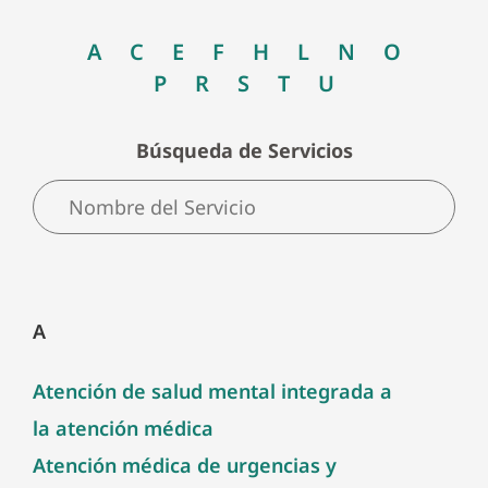
A
C
E
F
H
L
N
O
P
R
S
T
U
Búsqueda de Servicios
A
Atención de salud mental integrada a
la atención médica
Atención médica de urgencias y