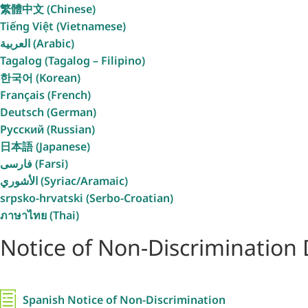
繁體中文 (Chinese)
Tiếng Việt (Vietnamese)
العربية (Arabic)
Tagalog (Tagalog – Filipino)
한국어 (Korean)
Français (French)
Deutsch (German)
Русский (Russian)
日本語 (Japanese)
فارسی (Farsi)
الأشوري (Syriac/Aramaic)
srpsko-hrvatski (Serbo-Croatian)
ภาษาไทย (Thai)
Notice of Non-Discriminatio
Spanish Notice of Non-Discrimination