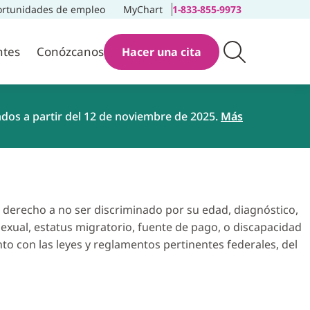
rtunidades de empleo
MyChart
1-833-855-9973
ntes
Conózcanos
Hacer una cita
ados a partir del 12 de noviembre de 2025.
Más
 derecho a no ser discriminado por su edad, diagnóstico,
́n sexual, estatus migratorio, fuente de pago, o discapacidad
nto con las leyes y reglamentos pertinentes federales, del