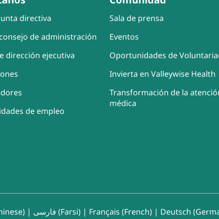
unta directiva
Sala de prensa
consejo de administración
Eventos
e dirección ejecutiva
Oportunidades de Voluntari
iones
Invierta en Valleywise Health
adores
Transformación de la atenció
médica
idades de empleo
inese)
|
فارسی (Farsi)
|
Français (French)
|
Deutsch (Germ