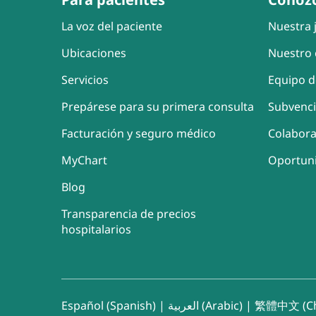
La voz del paciente
Nuestra j
Ubicaciones
Nuestro 
Servicios
Equipo d
Prepárese para su primera consulta
Subvenc
Facturación y seguro médico
Colabor
MyChart
Oportun
Blog
Transparencia de precios
hospitalarios
Español (Spanish)
|
العربية (Arabic)
|
繁體中文 (Ch