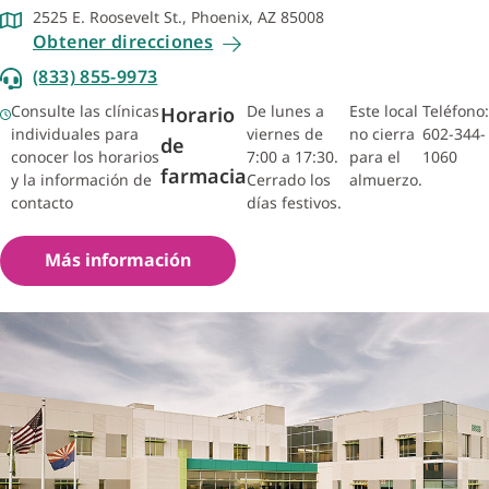
2525 E. Roosevelt St., Phoenix, AZ 85008
Obtener direcciones
(833) 855-9973
Consulte las clínicas
De lunes a
Este local
Teléfono:
Horario
individuales para
viernes de
no cierra
602-344-
de
conocer los horarios
7:00 a 17:30.
para el
1060
farmacia
y la información de
Cerrado los
almuerzo.
contacto
días festivos.
Más información