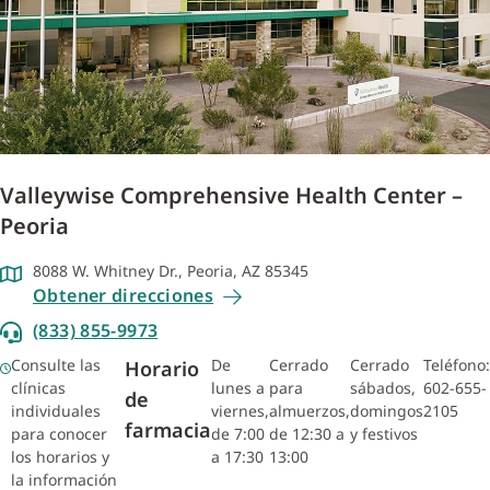
Valleywise Comprehensive Health Center –
Peoria
8088 W. Whitney Dr., Peoria, AZ 85345
Obtener direcciones
(833) 855-9973
Consulte las
De
Cerrado
Cerrado
Teléfono:
Horario
clínicas
lunes a
para
sábados,
602-655-
de
individuales
viernes,
almuerzos,
domingos
2105
farmacia
para conocer
de 7:00
de 12:30 a
y festivos
los horarios y
a 17:30
13:00
la información