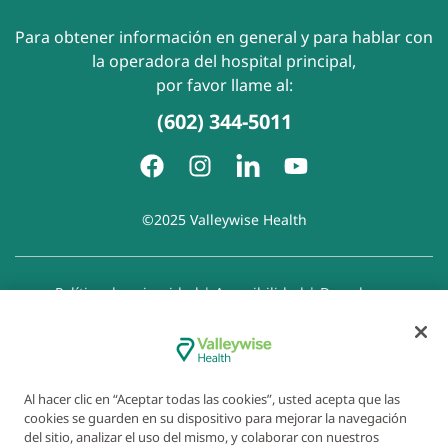
Para obtener información en general y para hablar con
la operadora del hospital principal,
por favor llame al:
(602) 344-5011
©2025 Valleywise Health
Política de privacidad
|
Accesibilidad
|
Derechos y
responsabilidades del paciente
|
Aviso de prácticas de
privacidad
|
Aviso de Prohibición de la Discriminación
|
Exención de responsabilidad con respecto a sitios web
enlazados
|
Política de cookies
|
Preferencias de cookies
Al hacer clic en “Aceptar todas las cookies”, usted acepta que las
cookies se guarden en su dispositivo para mejorar la navegación
del sitio, analizar el uso del mismo, y colaborar con nuestros