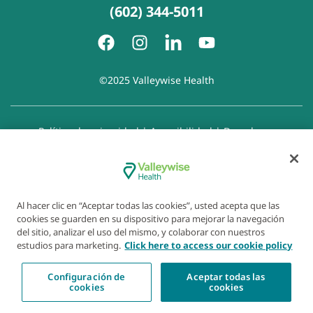
(602) 344-5011
©2025 Valleywise Health
Política de privacidad
|
Accesibilidad
|
Derechos y
responsabilidades del paciente
|
Aviso de prácticas de
privacidad
|
Aviso de Prohibición de la Discriminación
|
Exención de responsabilidad con respecto a sitios web
enlazados
|
Política de cookies
|
Preferencias de cookies
Al hacer clic en “Aceptar todas las cookies”, usted acepta que las
cookies se guarden en su dispositivo para mejorar la navegación
del sitio, analizar el uso del mismo, y colaborar con nuestros
estudios para marketing.
Click here to access our cookie policy
Configuración de
Aceptar todas las
cookies
cookies