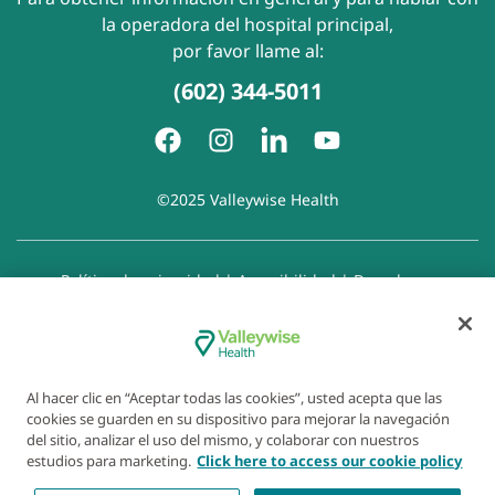
la operadora del hospital principal,
por favor llame al:
(602) 344-5011
©2025 Valleywise Health
Política de privacidad
|
Accesibilidad
|
Derechos y
responsabilidades del paciente
|
Aviso de prácticas de
privacidad
|
Aviso de Prohibición de la Discriminación
|
Exención de responsabilidad con respecto a sitios web
enlazados
|
Política de cookies
|
Preferencias de cookies
Al hacer clic en “Aceptar todas las cookies”, usted acepta que las
cookies se guarden en su dispositivo para mejorar la navegación
del sitio, analizar el uso del mismo, y colaborar con nuestros
estudios para marketing.
Click here to access our cookie policy