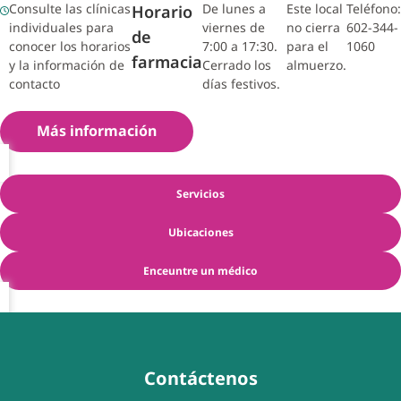
Consulte las clínicas
De lunes a
Este local
Teléfono:
Horario
individuales para
viernes de
no cierra
602-344-
de
conocer los horarios
7:00 a 17:30.
para el
1060
farmacia
y la información de
Cerrado los
almuerzo.
contacto
días festivos.
Más información
Servicios
Ubicaciones
Enceuntre un médico
Contáctenos