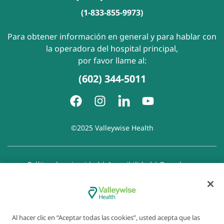
(1-833-855-9973)
Para obtener información en general y para hablar con
la operadora del hospital principal,
por favor llame al:
(602) 344-5011
©2025 Valleywise Health
Política de privacidad
|
Accesibilidad
|
Derechos y
responsabilidades del paciente
|
Aviso de prácticas de
privacidad
|
Aviso de Prohibición de la Discriminación
|
Exención de responsabilidad con respecto a sitios web
enlazados
|
Política de cookies
|
Preferencias de cookies
Al hacer clic en “Aceptar todas las cookies”, usted acepta que las