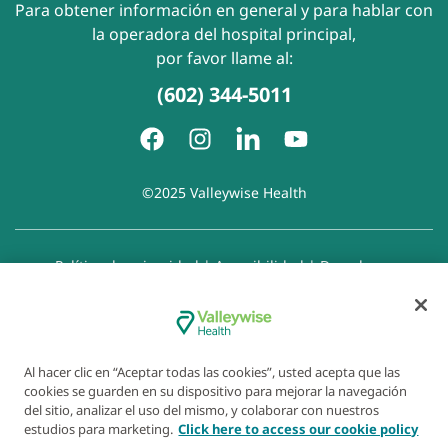
Para obtener información en general y para hablar con
la operadora del hospital principal,
por favor llame al:
(602) 344-5011
©2025 Valleywise Health
Política de privacidad
|
Accesibilidad
|
Derechos y
responsabilidades del paciente
|
Aviso de prácticas de
privacidad
|
Aviso de Prohibición de la Discriminación
|
Exención de responsabilidad con respecto a sitios web
enlazados
|
Política de cookies
|
Preferencias de cookies
Al hacer clic en “Aceptar todas las cookies”, usted acepta que las
cookies se guarden en su dispositivo para mejorar la navegación
del sitio, analizar el uso del mismo, y colaborar con nuestros
estudios para marketing.
Click here to access our cookie policy