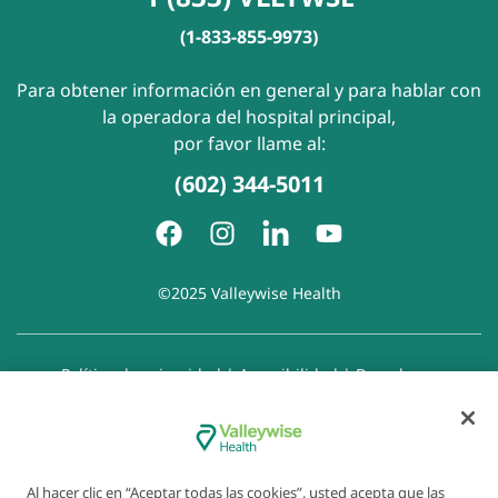
(1-833-855-9973)
Para obtener información en general y para hablar con
la operadora del hospital principal,
por favor llame al:
(602) 344-5011
©2025 Valleywise Health
Política de privacidad
|
Accesibilidad
|
Derechos y
responsabilidades del paciente
|
Aviso de prácticas de
privacidad
|
Aviso de Prohibición de la Discriminación
|
Exención de responsabilidad con respecto a sitios web
enlazados
|
Política de cookies
|
Preferencias de cookies
Al hacer clic en “Aceptar todas las cookies”, usted acepta que las