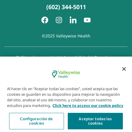
(602) 344-5011
©2025 Valleywise Health
Política de privacidad
|
Accesibilidad
|
Derechos y
responsabilidades del paciente
|
Aviso de prácticas de
privacidad
|
Aviso de Prohibición de la Discriminación
|
Exención de responsabilidad con respecto a sitios web
enlazados
|
Política de cookies
|
Preferencias de cookies
Al hacer clic en “Aceptar todas las cookies”, usted acepta que las
cookies se guarden en su dispositivo para mejorar la navegación
del sitio, analizar el uso del mismo, y colaborar con nuestros
estudios para marketing.
Click here to access our cookie policy
Configuración de
Aceptar todas las
cookies
cookies