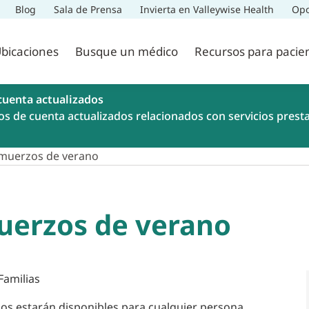
Blog
Sala de Prensa
Invierta en Valleywise Health
Opo
bicaciones
Busque un médico
Recursos para pacie
cuenta actualizados
os de cuenta actualizados relacionados con servicios prest
muerzos de verano
uerzos de verano
Familias
zos estarán disponibles para cualquier persona