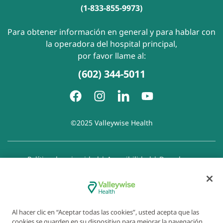
(1-833-855-9973)
Para obtener información en general y para hablar con
la operadora del hospital principal,
por favor llame al:
(602) 344-5011
©2025 Valleywise Health
Política de privacidad
|
Accesibilidad
|
Derechos y
responsabilidades del paciente
|
Aviso de prácticas de
privacidad
|
Aviso de Prohibición de la Discriminación
|
Exención de responsabilidad con respecto a sitios web
enlazados
|
Política de cookies
|
Preferencias de cookies
Al hacer clic en “Aceptar todas las cookies”, usted acepta que las
cookies se guarden en su dispositivo para mejorar la navegación