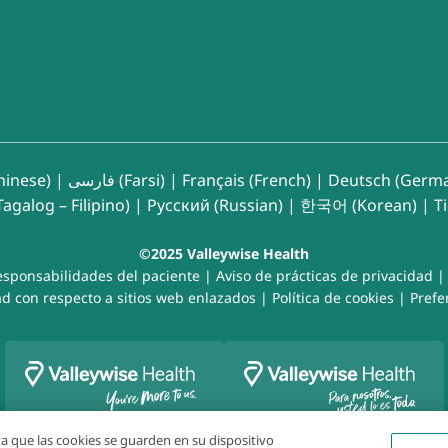
inese)
|
فارسی (Farsi)
|
Français (French)
|
Deutsch (Germ
agalog – Filipino)
|
Русский (Russian)
|
한국어 (Korean)
|
T
©2025 Valleywise Health
esponsabilidades del paciente
|
Aviso de prácticas de privacidad
d con respecto a sitios web enlazados
|
Política de cookies
|
Prefe
pta que las cookies se guarden en su dispositivo