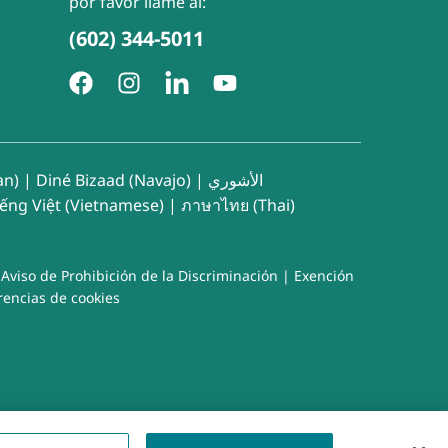
por favor llame al:
(602) 344-5011
an)
|
Diné Bizaad (Navajo)
|
الأشوري
iếng Việt (Vietnamese)
|
ภาษาไทย (Thai)
|
Aviso de Prohibición de la Discriminación
|
Exención
rencias de cookies