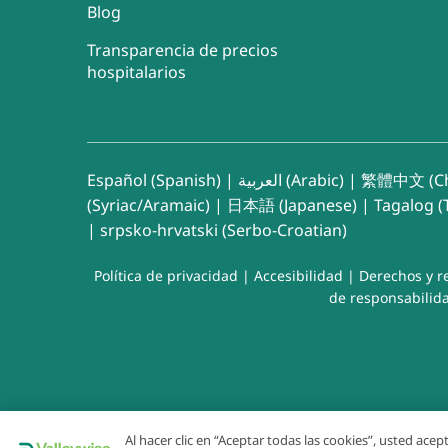
Blog
Transparencia de precios
hospitalarios
Español (Spanish)
|
العربية (Arabic)
|
繁體中文 (Ch
(Syriac/Aramaic)
|
日本語 (Japanese)
|
Tagalog (T
|
srpsko-hrvatski (Serbo-Croatian)
Política de privacidad
|
Accesibilidad
|
Derechos y r
de responsabilida
Al hacer clic en “Aceptar todas las cookies”, usted ace