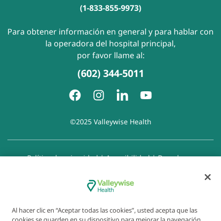
(1-833-855-9973)
Para obtener información en general y para hablar con
la operadora del hospital principal,
por favor llame al:
(602) 344-5011
©2025 Valleywise Health
Política de privacidad
|
Accesibilidad
|
Derechos y
responsabilidades del paciente
|
Aviso de prácticas de
privacidad
|
Aviso de Prohibición de la Discriminación
|
Exención de responsabilidad con respecto a sitios web
enlazados
|
Política de cookies
|
Preferencias de cookies
Al hacer clic en “Aceptar todas las cookies”, usted acepta que las
cookies se guarden en su dispositivo para mejorar la navegación