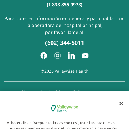
(1-833-855-9973)
Para obtener información en general y para hablar con
la operadora del hospital principal,
por favor llame al:
(602) 344-5011
©2025 Valleywise Health
Política de privacidad
|
Accesibilidad
|
Derechos y
responsabilidades del paciente
|
Aviso de prácticas de
privacidad
|
Aviso de Prohibición de la Discriminación
|
Exención de responsabilidad con respecto a sitios web
enlazados
|
Política de cookies
|
Preferencias de cookies
Al hacer clic en “Aceptar todas las cookies”, usted acepta que las
cookies se guarden en su dispositivo para mejorar la navegación