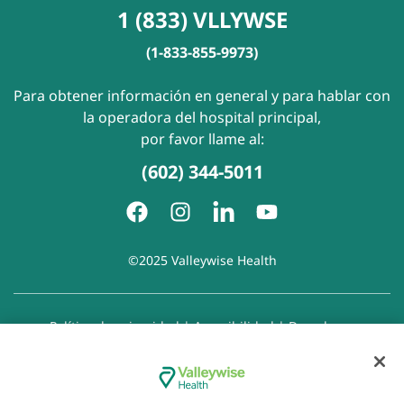
1 (833) VLLYWSE
(1-833-855-9973)
Para obtener información en general y para hablar con
la operadora del hospital principal,
por favor llame al:
(602) 344-5011
©2025 Valleywise Health
Política de privacidad
|
Accesibilidad
|
Derechos y
responsabilidades del paciente
|
Aviso de prácticas de
privacidad
|
Aviso de Prohibición de la Discriminación
|
Exención de responsabilidad con respecto a sitios web