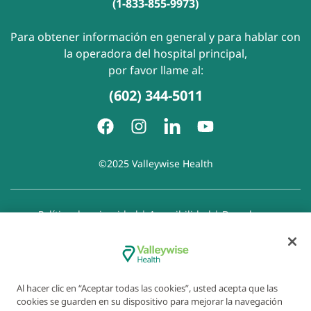
(1-833-855-9973)
Para obtener información en general y para hablar con
la operadora del hospital principal,
por favor llame al:
(602) 344-5011
©2025 Valleywise Health
Política de privacidad
|
Accesibilidad
|
Derechos y
responsabilidades del paciente
|
Aviso de prácticas de
privacidad
|
Aviso de Prohibición de la Discriminación
|
Exención de responsabilidad con respecto a sitios web
enlazados
|
Política de cookies
|
Preferencias de cookies
Al hacer clic en “Aceptar todas las cookies”, usted acepta que las
cookies se guarden en su dispositivo para mejorar la navegación