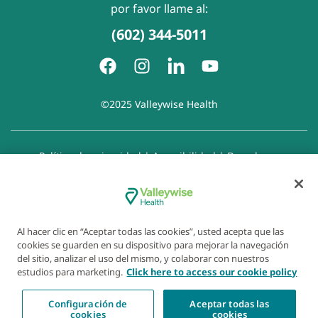
por favor llame al:
(602) 344-5011
©2025 Valleywise Health
Política de privacidad
|
Accesibilidad
|
Derechos y
responsabilidades del paciente
|
Aviso de prácticas de
privacidad
|
Aviso de Prohibición de la Discriminación
|
Exención de responsabilidad con respecto a sitios web
enlazados
|
Política de cookies
|
Preferencias de cookies
Al hacer clic en “Aceptar todas las cookies”, usted acepta que las
cookies se guarden en su dispositivo para mejorar la navegación
del sitio, analizar el uso del mismo, y colaborar con nuestros
estudios para marketing.
Click here to access our cookie policy
Configuración de
Aceptar todas las
cookies
cookies