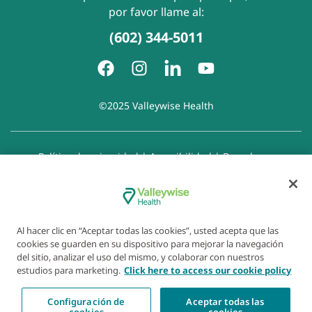
por favor llame al:
(602) 344-5011
©2025 Valleywise Health
Política de privacidad
|
Accesibilidad
|
Derechos y
responsabilidades del paciente
|
Aviso de prácticas de
privacidad
|
Aviso de Prohibición de la Discriminación
|
Exención de responsabilidad con respecto a sitios web
enlazados
|
Política de cookies
|
Preferencias de cookies
Al hacer clic en “Aceptar todas las cookies”, usted acepta que las
cookies se guarden en su dispositivo para mejorar la navegación
del sitio, analizar el uso del mismo, y colaborar con nuestros
estudios para marketing.
Click here to access our cookie policy
Configuración de
Aceptar todas las