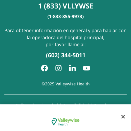
1 (833) VLLYWSE
(1-833-855-9973)
Para obtener información en general y para hablar con
la operadora del hospital principal,
por favor llame al:
(602) 344-5011
©2025 Valleywise Health
Política de privacidad
|
Accesibilidad
|
Derechos y
responsabilidades del paciente
|
Aviso de prácticas de
privacidad
|
Aviso de Prohibición de la Discriminación
|
Exención de responsabilidad con respecto a sitios web
enlazados
|
Política de cookies
|
Preferencias de cookies