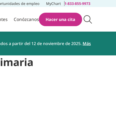
rtunidades de empleo
MyChart
1-833-855-9973
ntes
Conózcanos
Hacer una cita
ados a partir del 12 de noviembre de 2025.
Más
rimaria