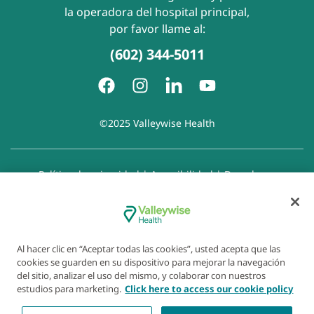
la operadora del hospital principal,
por favor llame al:
(602) 344-5011
©2025 Valleywise Health
Política de privacidad
|
Accesibilidad
|
Derechos y
responsabilidades del paciente
|
Aviso de prácticas de
privacidad
|
Aviso de Prohibición de la Discriminación
|
Exención de responsabilidad con respecto a sitios web
enlazados
|
Política de cookies
|
Preferencias de cookies
Al hacer clic en “Aceptar todas las cookies”, usted acepta que las
cookies se guarden en su dispositivo para mejorar la navegación
del sitio, analizar el uso del mismo, y colaborar con nuestros
estudios para marketing.
Click here to access our cookie policy