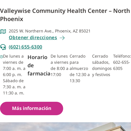
Valleywise Community Health Center – North
Phoenix
2025 W. Northern Ave., Phoenix, AZ 85021
Obtener direcciones
(602) 655-6300
De lunes a
De lunes
Cerrado
Cerrado
Teléfono:
Horario
viernes de
a viernes
para
sábados,
602-655-
de
7:00 a. m. a
de 8:00 a
almuerzo
domingos
6305
farmacia
6:00 p. m.
17:00
de 12:30 a
y festivos
Sábado de
13:30
7:30 a. m. a
11:30 a. m.
Más información