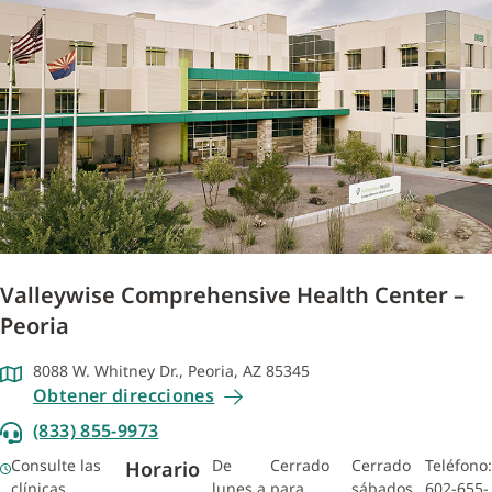
Valleywise Comprehensive Health Center –
Peoria
8088 W. Whitney Dr., Peoria, AZ 85345
Obtener direcciones
(833) 855-9973
Consulte las
De
Cerrado
Cerrado
Teléfono:
Horario
clínicas
lunes a
para
sábados,
602-655-