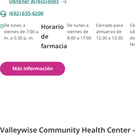
Obtener direcciones
(602) 655-6200
De lunes a
De lunes a
Cerrado para
Ce
Horario
viernes de 7:00 a.
viernes de
almuerzo de
sá
de
m. a 5:30 p. m.
8:00 a 17:00
12:30 a 13:30
do
fe
farmacia
Más información
Valleywise Community Health Center 