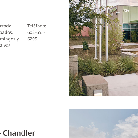
rrado
Teléfono:
bados,
602-655-
mingos y
6205
stivos
– Chandler