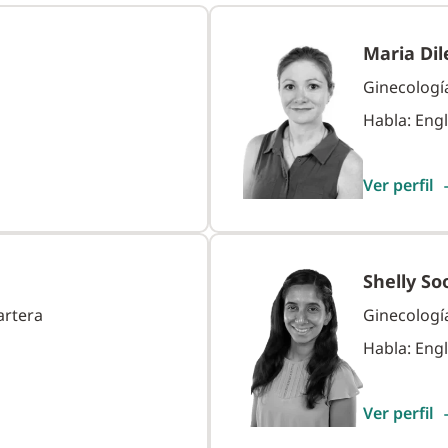
Maria Di
Ginecología
Habla: Engl
Ver
perfil
Shelly So
artera
Ginecología
Habla: Engl
Ver
perfil