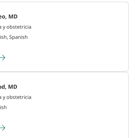
leo, MD
 y obstetricia
ish, Spanish
od, MD
 y obstetricia
ish