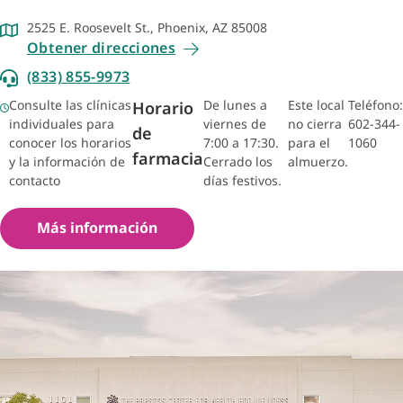
2525 E. Roosevelt St., Phoenix, AZ 85008
Obtener direcciones
(833) 855-9973
Consulte las clínicas
De lunes a
Este local
Teléfono:
Horario
individuales para
viernes de
no cierra
602-344-
de
conocer los horarios
7:00 a 17:30.
para el
1060
farmacia
y la información de
Cerrado los
almuerzo.
contacto
días festivos.
Más información