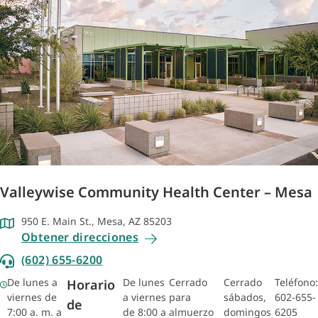
Valleywise Community Health Center – Mesa
950 E. Main St., Mesa, AZ 85203
Obtener direcciones
(602) 655-6200
De lunes a
De lunes
Cerrado
Cerrado
Teléfono:
Horario
viernes de
a viernes
para
sábados,
602-655-
de
7:00 a. m. a
de 8:00 a
almuerzo
domingos
6205