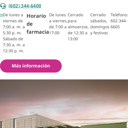
(602) 344-6400
De lunes a
De lunes
Cerrado
Cerrado
Teléfono:
Horario
viernes de
a viernes,
para
sábados,
602-344-
de
7:00 a. m. a
de 7:00 a
almuerzos,
domingos
6605
farmacia
5:30 p. m.
17:00
de 12:30 a
y festivos
Sábado de
13:00
7:30 a. m. a
12:30 p. m.
Más información