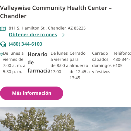
Valleywise Community Health Center –
Chandler
811 S. Hamilton St., Chandler, AZ 85225
Obtener direcciones
(480) 344-6100
De lunes a
De lunes
Cerrado
Cerrado
Teléfono:
Horario
viernes de
a viernes
para
sábados,
480-344-
de
7:00 a. m. a
de 8:00 a
almuerzo
domingos
6105
farmacia
5:30 p. m.
17:00
de 12:45 a
y festivos
13:45
Más información