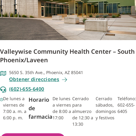
Valleywise Community Health Center – South
Phoenix/Laveen
5650 S. 35th Ave., Phoenix, AZ 85041
Obtener direcciones
(602)-655-6400
De lunes a
De lunes
Cerrado
Cerrado
Teléfono:
Horario
viernes de
a viernes
para
sábados,
602-655-
de
7:00 a. m. a
de 8:00 a
almuerzo
domingos
6405
farmacia
6:00 p. m.
17:00
de 12:30 a
y festivos
13:30