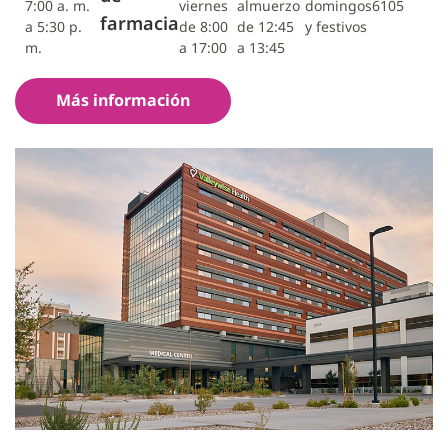
7:00 a. m.
viernes
almuerzo
domingos
6105
farmacia
a 5:30 p.
de 8:00
de 12:45
y festivos
m.
a 17:00
a 13:45
Más información