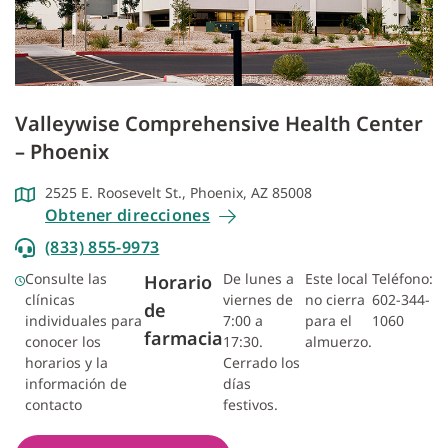
Valleywise Comprehensive Health Center
– Phoenix
2525 E. Roosevelt St., Phoenix, AZ 85008
Obtener direcciones
(833) 855-9973
Consulte las
De lunes a
Este local
Teléfono:
Horario
clínicas
viernes de
no cierra
602-344-
de
individuales para
7:00 a
para el
1060
farmacia
conocer los
17:30.
almuerzo.
horarios y la
Cerrado los
información de
días
contacto
festivos.