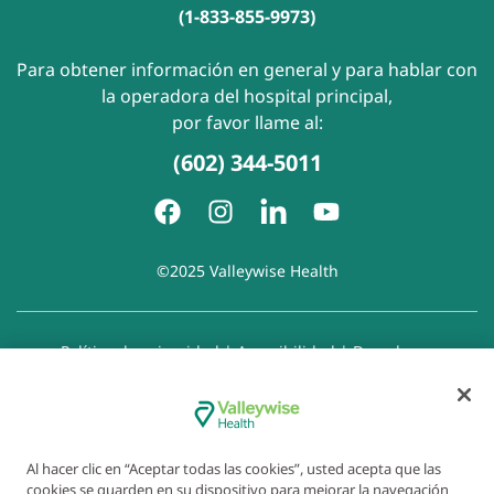
(1-833-855-9973)
Para obtener información en general y para hablar con
la operadora del hospital principal,
por favor llame al:
(602) 344-5011
©2025 Valleywise Health
Política de privacidad
|
Accesibilidad
|
Derechos y
responsabilidades del paciente
|
Aviso de prácticas de
privacidad
|
Aviso de Prohibición de la Discriminación
|
Exención de responsabilidad con respecto a sitios web
enlazados
|
Política de cookies
|
Preferencias de cookies
Al hacer clic en “Aceptar todas las cookies”, usted acepta que las
cookies se guarden en su dispositivo para mejorar la navegación