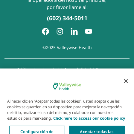
por favor llame al:
(602) 344-5011
©2025 Valleywise Health
Política de privacidad
|
Accesibilidad
|
Derechos y
responsabilidades del paciente
|
Aviso de prácticas de
privacidad
|
Aviso de Prohibición de la Discriminación
|
Exención de responsabilidad con respecto a sitios web
enlazados
|
Política de cookies
|
Preferencias de cookies
Al hacer clic en “Aceptar todas las cookies”, usted acepta que las
cookies se guarden en su dispositivo para mejorar la navegación
del sitio, analizar el uso del mismo, y colaborar con nuestros
estudios para marketing.
Click here to access our cookie policy
Configuración de
Aceptar todas las