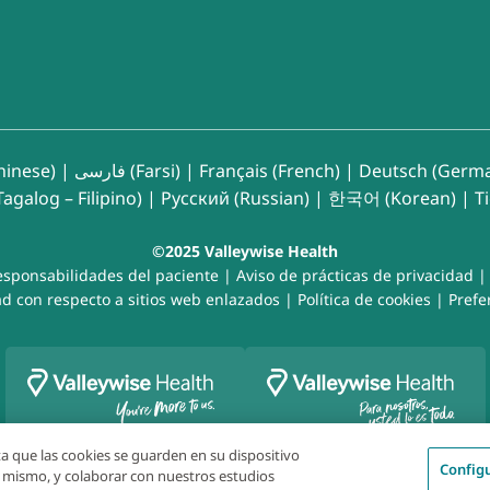
inese)
|
فارسی (Farsi)
|
Français (French)
|
Deutsch (Germ
agalog – Filipino)
|
Русский (Russian)
|
한국어 (Korean)
|
T
©2025 Valleywise Health
esponsabilidades del paciente
|
Aviso de prácticas de privacidad
d con respecto a sitios web enlazados
|
Política de cookies
|
Prefe
pta que las cookies se guarden en su dispositivo
Config
el mismo, y colaborar con nuestros estudios