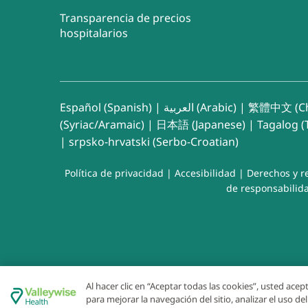
Transparencia de precios
hospitalarios
Español (Spanish)
|
العربية (Arabic)
|
繁體中文 (Ch
(Syriac/Aramaic)
|
日本語 (Japanese)
|
Tagalog (T
|
srpsko-hrvatski (Serbo-Croatian)
Política de privacidad
|
Accesibilidad
|
Derechos y r
de responsabilida
Al hacer clic en “Aceptar todas las cookies”, usted ace
para mejorar la navegación del sitio, analizar el uso d