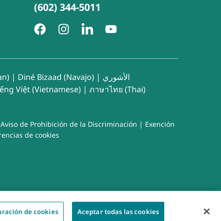
(602) 344-5011
an)
|
Diné Bizaad (Navajo)
|
الأشوري
iếng Việt (Vietnamese)
|
ภาษาไทย (Thai)
|
Aviso de Prohibición de la Discriminación
|
Exención
rencias de cookies
uración de cookies
Aceptar todas las cookies