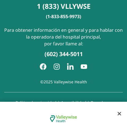
1 (833) VLLYWSE
(1-833-855-9973)
Para obtener información en general y para hablar con
la operadora del hospital principal,
por favor llame al:
(602) 344-5011
©2025 Valleywise Health
Política de privacidad
|
Accesibilidad
|
Derechos y
responsabilidades del paciente
|
Aviso de prácticas de
privacidad
|
Aviso de Prohibición de la Discriminación
|
Exención de responsabilidad con respecto a sitios web