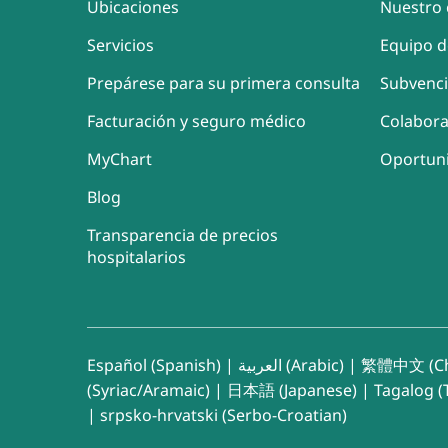
Ubicaciones
Nuestro 
Servicios
Equipo d
Prepárese para su primera consulta
Subvenc
Facturación y seguro médico
Colabor
MyChart
Oportun
Blog
Transparencia de precios
hospitalarios
Español (Spanish)
|
العربية (Arabic)
|
繁體中文 (Ch
(Syriac/Aramaic)
|
日本語 (Japanese)
|
Tagalog (T
|
srpsko-hrvatski (Serbo-Croatian)