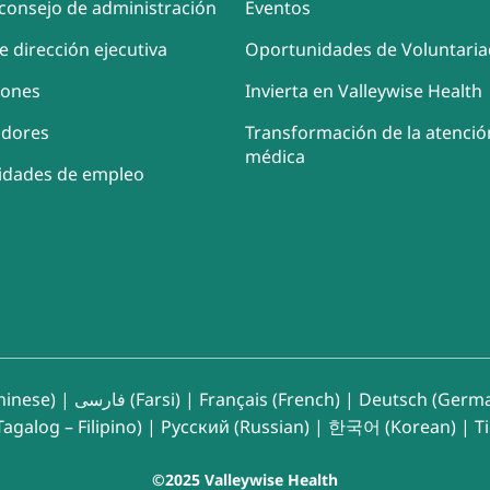
consejo de administración
Eventos
e dirección ejecutiva
Oportunidades de Voluntari
iones
Invierta en Valleywise Health
adores
Transformación de la atenció
médica
idades de empleo
inese)
|
فارسی (Farsi)
|
Français (French)
|
Deutsch (Germ
agalog – Filipino)
|
Русский (Russian)
|
한국어 (Korean)
|
T
©2025 Valleywise Health