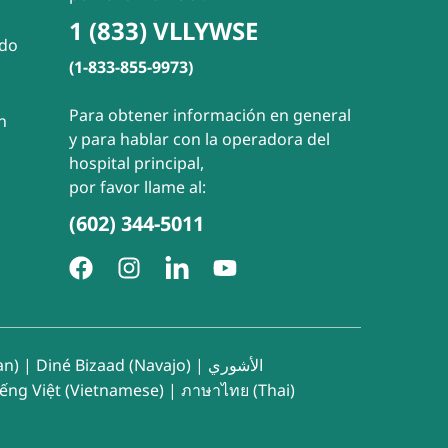
1 (833) VLLYWSE
ado
(1-833-855-9973)
Para obtener información en general
n
y para hablar con la operadora del
hospital principal,
por favor llame al:
(602) 344-5011
an)
|
Diné Bizaad (Navajo)
|
الأشوري
iếng Việt (Vietnamese)
|
ภาษาไทย (Thai)