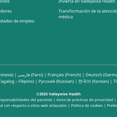
iones
Invierta en Valleywise Health
adores
Transformación de la atenció
médica
idades de empleo
inese)
|
فارسی (Farsi)
|
Français (French)
|
Deutsch (Germ
agalog – Filipino)
|
Русский (Russian)
|
한국어 (Korean)
|
T
©2025 Valleywise Health
esponsabilidades del paciente
|
Aviso de prácticas de privacidad
d con respecto a sitios web enlazados
|
Política de cookies
|
Prefe