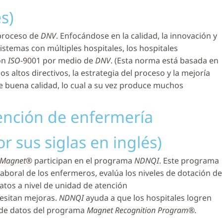
s)
 proceso de
DNV
. Enfocándose en la calidad, la innovación y
istemas con múltiples hospitales, los hospitales
ón
ISO
-9001 por medio de
DNV
. (Esta norma está basada en
s altos directivos, la estrategia del proceso y la mejoría
e buena calidad, lo cual a su vez produce muchos
tención de enfermería
 sus siglas en inglés)
Magnet®
participan en el programa
NDNQI
. Este programa
laboral de los enfermeros, evalúa los niveles de dotación de
atos a nivel de unidad de atención
cesitan mejoras.
NDNQI
ayuda a que los hospitales logren
s de datos del programa
Magnet Recognition Program®.