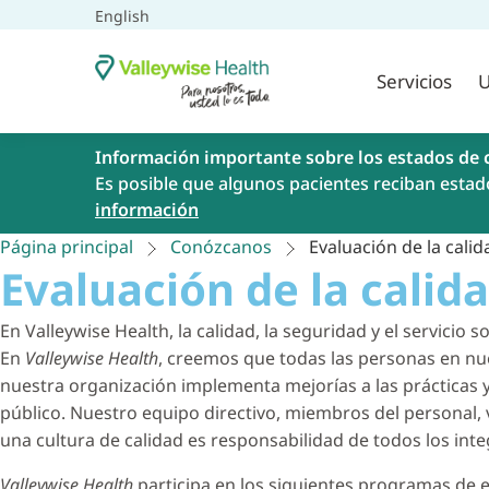
English
Servicios
U
Información importante sobre los estados de 
Es posible que algunos pacientes reciban estad
información
Página principal
Conózcanos
Evaluación de la cali
Evaluación de la calid
En Valleywise Health, la calidad, la seguridad y el servicio 
En
Valleywise Health
, creemos que todas las personas en nu
nuestra organización implementa mejorías a las prácticas y
público. Nuestro equipo directivo, miembros del personal, 
una cultura de calidad es responsabilidad de todos los in
Valleywise Health
participa en los siguientes programas de e