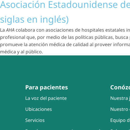
Asociación Estadounidense de 
siglas en inglés)
La
AHA
colabora con asociaciones de hospitales estatales in
profesional que, por medio de las políticas públicas, busc
promueve la atención médica de calidad al proveer informa
médica y al público.
Para pacientes
Conóz
La voz del paciente
Nuestra j
Ubicaciones
Nuestro 
Servicios
Equipo d