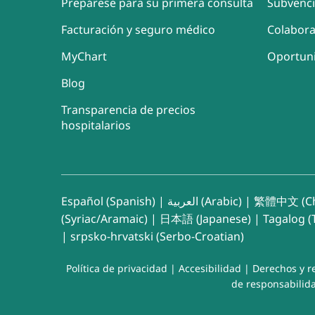
Prepárese para su primera consulta
Subvenc
Facturación y seguro médico
Colabor
MyChart
Oportun
Blog
Transparencia de precios
hospitalarios
Español (Spanish)
|
العربية (Arabic)
|
繁體中文 (Ch
(Syriac/Aramaic)
|
日本語 (Japanese)
|
Tagalog (T
|
srpsko-hrvatski (Serbo-Croatian)
Política de privacidad
|
Accesibilidad
|
Derechos y r
de responsabilida