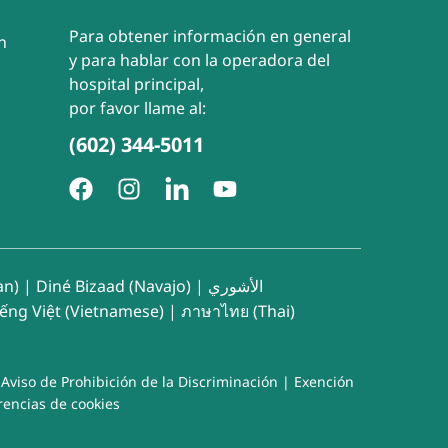
Para obtener información en general
n
y para hablar con la operadora del
hospital principal,
por favor llame al:
(602) 344-5011
an)
|
Diné Bizaad (Navajo)
|
الأشوري
iếng Việt (Vietnamese)
|
ภาษาไทย (Thai)
|
Aviso de Prohibición de la Discriminación
|
Exención
rencias de cookies