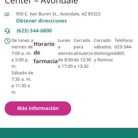
950 E. Van Buren St., Avondale, AZ 85323
Obtener direcciones
(623) 344-6800
De lunes a
Lunes
Cerrado
Cerrado
Teléfono:
Horario
viernes de
a
para
sábados,
623-344-
de
7:00 a. m.
viernes
almuerzo
domingos
6805
a 5:00 p.
de 8:00
de 12:30
y festivos
farmacia
m.
a 17:00
a 13:30
Sábado de
7:30 a. m.
a 11:30 a.
m.
Más información