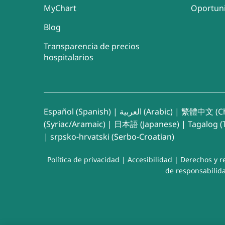
MyChart
Oportun
Blog
Transparencia de precios
hospitalarios
Español (Spanish)
|
العربية (Arabic)
|
繁體中文 (Ch
(Syriac/Aramaic)
|
日本語 (Japanese)
|
Tagalog (T
|
srpsko-hrvatski (Serbo-Croatian)
Política de privacidad
|
Accesibilidad
|
Derechos y r
de responsabilida