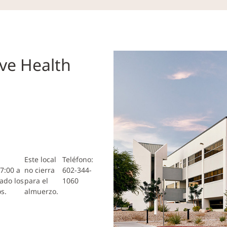
ve Health
Este local
Teléfono:
7:00 a
no cierra
602-344-
ado los
para el
1060
os.
almuerzo.