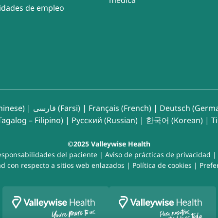
idades de empleo
inese)
|
فارسی (Farsi)
|
Français (French)
|
Deutsch (Germ
agalog – Filipino)
|
Русский (Russian)
|
한국어 (Korean)
|
T
©2025 Valleywise Health
esponsabilidades del paciente
|
Aviso de prácticas de privacidad
d con respecto a sitios web enlazados
|
Política de cookies
|
Prefe