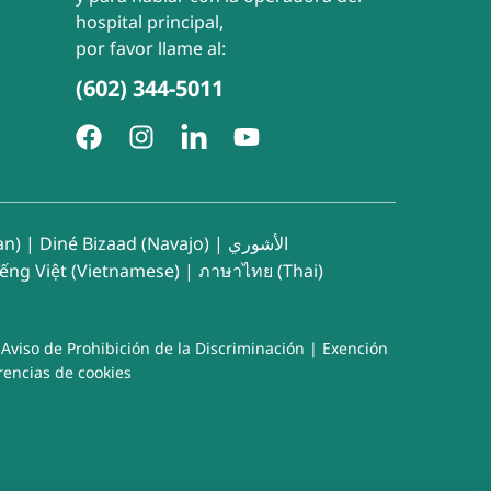
hospital principal,
por favor llame al:
(602) 344-5011
an)
|
Diné Bizaad (Navajo)
|
الأشوري
iếng Việt (Vietnamese)
|
ภาษาไทย (Thai)
|
Aviso de Prohibición de la Discriminación
|
Exención
rencias de cookies