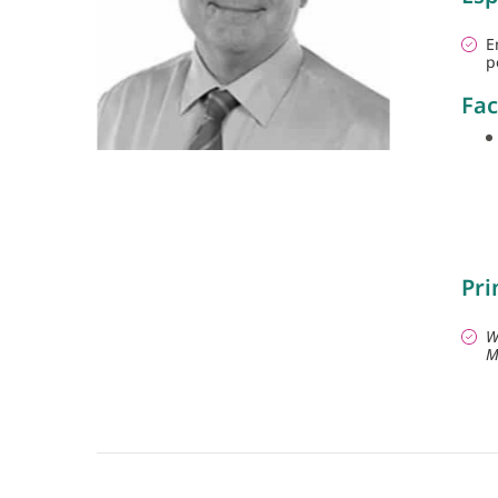
E
p
Fac
Pri
W
M