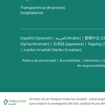
Transparencia de precios
hospitalarios
Español (Spanish)
|
العربية (Arabic)
|
繁體中文 (Ch
(Syriac/Aramaic)
|
日本語 (Japanese)
|
Tagalog (T
|
srpsko-hrvatski (Serbo-Croatian)
Política de privacidad
|
Accesibilidad
|
Derechos y r
de responsabilida
Al hacer clic en “Aceptar todas las cookies”, usted ace
para mejorar la navegación del sitio, analizar el uso d