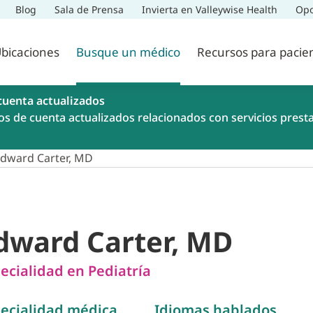
Blog
Sala de Prensa
Invierta en Valleywise Health
Opo
bicaciones
Busque un médico
Recursos para pacie
cuenta actualizados
os de cuenta actualizados relacionados con servicios prest
dward Carter, MD
dward Carter, MD
ecialidad en Pediatría
ecialidad médica
Idiomas hablados