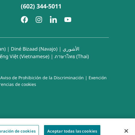
(602) 344-5011
an)
|
Diné Bizaad (Navajo)
|
الأشوري
iếng Việt (Vietnamese)
|
ภาษาไทย (Thai)
|
Aviso de Prohibición de la Discriminación
|
Exención
rencias de cookies
uración de cookies
Aceptar todas las cookies