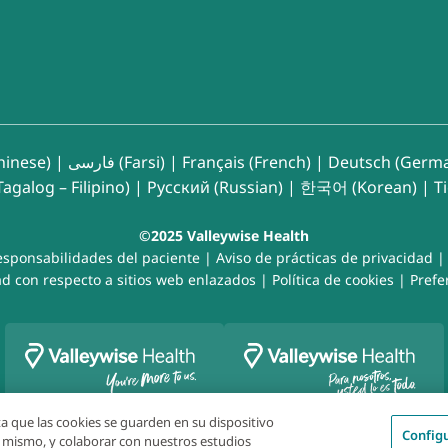
inese)
|
فارسی (Farsi)
|
Français (French)
|
Deutsch (Germ
agalog – Filipino)
|
Русский (Russian)
|
한국어 (Korean)
|
T
©2025 Valleywise Health
esponsabilidades del paciente
|
Aviso de prácticas de privacidad
d con respecto a sitios web enlazados
|
Política de cookies
|
Prefe
pta que las cookies se guarden en su dispositivo
Config
el mismo, y colaborar con nuestros estudios