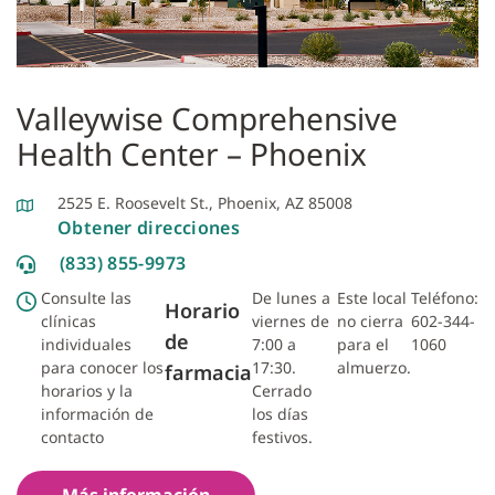
Valleywise Comprehensive
Health Center – Phoenix
2525 E. Roosevelt St., Phoenix, AZ 85008
Obtener direcciones
(833) 855-9973
Consulte las
De lunes a
Este local
Teléfono:
Horario
clínicas
viernes de
no cierra
602-344-
de
individuales
7:00 a
para el
1060
para conocer los
17:30.
almuerzo.
farmacia
horarios y la
Cerrado
información de
los días
contacto
festivos.
Más información