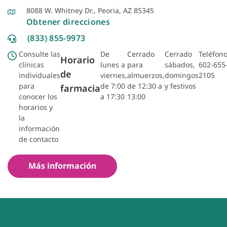
8088 W. Whitney Dr., Peoria, AZ 85345
Obtener direcciones
(833) 855-9973
Consulte las
De
Cerrado
Cerrado
Teléfono
Horario
clínicas
lunes a
para
sábados,
602-655
de
individuales
viernes,
almuerzos,
domingos
2105
para
de 7:00
de 12:30 a
y festivos
farmacia
conocer los
a 17:30
13:00
horarios y
la
información
de contacto
Más información