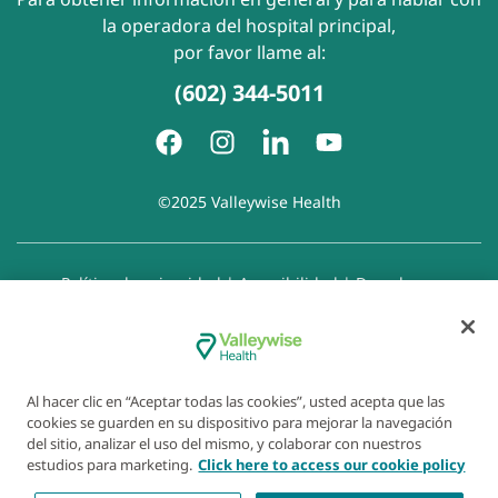
la operadora del hospital principal,
por favor llame al:
(602) 344-5011
©2025 Valleywise Health
Política de privacidad
|
Accesibilidad
|
Derechos y
responsabilidades del paciente
|
Aviso de prácticas de
privacidad
|
Aviso de Prohibición de la Discriminación
|
Exención de responsabilidad con respecto a sitios web
enlazados
|
Política de cookies
|
Preferencias de cookies
Al hacer clic en “Aceptar todas las cookies”, usted acepta que las
cookies se guarden en su dispositivo para mejorar la navegación
del sitio, analizar el uso del mismo, y colaborar con nuestros
estudios para marketing.
Click here to access our cookie policy