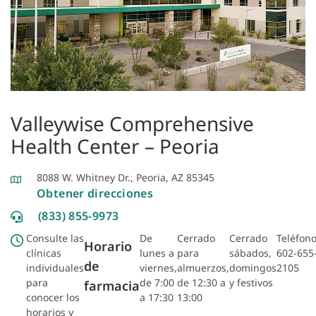
Valleywise Comprehensive
Health Center – Peoria
8088 W. Whitney Dr., Peoria, AZ 85345
Obtener direcciones
(833) 855-9973
Consulte las
De
Cerrado
Cerrado
Teléfono
Horario
clínicas
lunes a
para
sábados,
602-655
de
individuales
viernes,
almuerzos,
domingos
2105
para
de 7:00
de 12:30 a
y festivos
farmacia
conocer los
a 17:30
13:00
horarios y