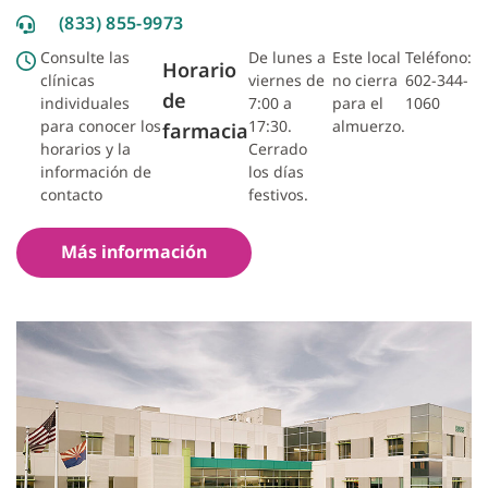
(833) 855-9973
Consulte las
De lunes a
Este local
Teléfono:
Horario
clínicas
viernes de
no cierra
602-344-
de
individuales
7:00 a
para el
1060
para conocer los
17:30.
almuerzo.
farmacia
horarios y la
Cerrado
información de
los días
contacto
festivos.
Más información