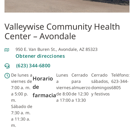
Valleywise Community Health
Center – Avondale
950 E. Van Buren St., Avondale, AZ 85323
Obtener direcciones
(623) 344-6800
De lunes a
Lunes
Cerrado
Cerrado
Teléfono:
Horario
viernes de
a
para
sábados,
623-344-
de
7:00 a. m.
viernes
almuerzo
domingos
6805
a 5:00 p.
de 8:00
de 12:30
y festivos
farmacia
m.
a 17:00
a 13:30
Sábado de
7:30 a. m.
a 11:30 a.
m.