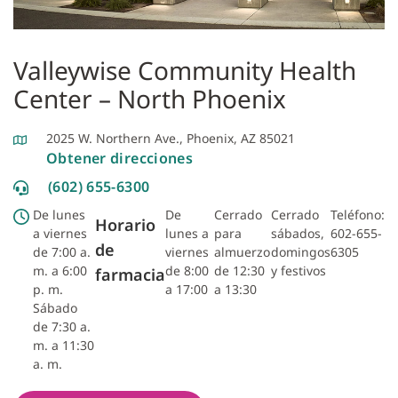
Valleywise Community Health
Center – North Phoenix
2025 W. Northern Ave., Phoenix, AZ 85021
Obtener direcciones
(602) 655-6300
De lunes
De
Cerrado
Cerrado
Teléfono:
Horario
a viernes
lunes a
para
sábados,
602-655-
de
de 7:00 a.
viernes
almuerzo
domingos
6305
m. a 6:00
de 8:00
de 12:30
y festivos
farmacia
p. m.
a 17:00
a 13:30
Sábado
de 7:30 a.
m. a 11:30
a. m.