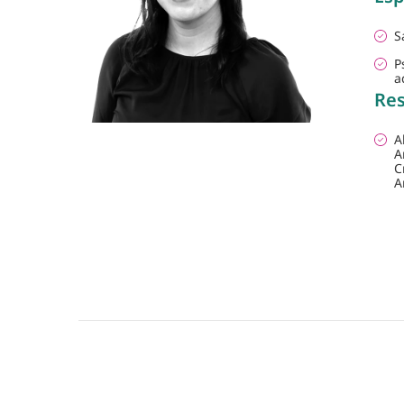
S
P
a
Res
A
A
C
A