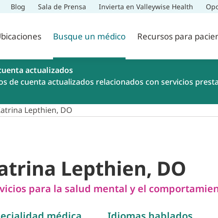
Blog
Sala de Prensa
Invierta en Valleywise Health
Opo
bicaciones
Busque un médico
Recursos para pacie
cuenta actualizados
os de cuenta actualizados relacionados con servicios prest
atrina Lepthien, DO
atrina Lepthien, DO
vicios para la salud mental y el comportamie
ecialidad médica
Idiomas hablados