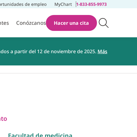
rtunidades de empleo
MyChart
1-833-855-9973
ntes
Conózcanos
Hacer una cita
ados a partir del 12 de noviembre de 2025.
Más
nto
Facultad de medicina