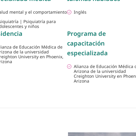
alud mental y el comportamiento
Inglés
siquiatría | Psiquiatría para
dolescentes y niños
idencia
Programa de
capacitación
lianza de Educación Médica de
rizona de la universidad
especializada
reighton University en Phoenix,
rizona
Alianza de Educación Médica 
Arizona de la universidad
Creighton University en Phoen
Arizona