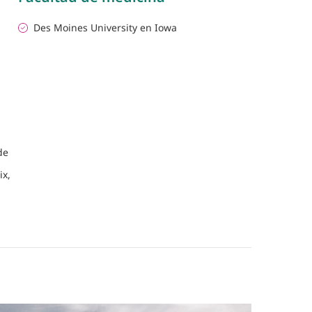
Des Moines University en Iowa
de
ix,