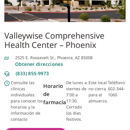
Valleywise Comprehensive
Health Center – Phoenix
2525 E. Roosevelt St., Phoenix, AZ 85008
Obtener direcciones
(833) 855-9973
Consulte las
De lunes a
Este local
Teléfono:
Horario
clínicas
viernes de
no cierra
602-344-
de
individuales
7:00 a
para el
1060
para conocer los
17:30.
almuerzo.
farmacia
horarios y la
Cerrado
información de
los días
contacto
festivos.