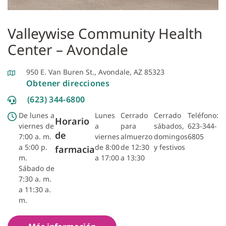
Valleywise Community Health
Center – Avondale
950 E. Van Buren St., Avondale, AZ 85323
Obtener direcciones
(623) 344-6800
De lunes a
Lunes
Cerrado
Cerrado
Teléfono:
Horario
viernes de
a
para
sábados,
623-344-
de
7:00 a. m.
viernes
almuerzo
domingos
6805
a 5:00 p.
de 8:00
de 12:30
y festivos
farmacia
m.
a 17:00
a 13:30
Sábado de
7:30 a. m.
a 11:30 a.
m.