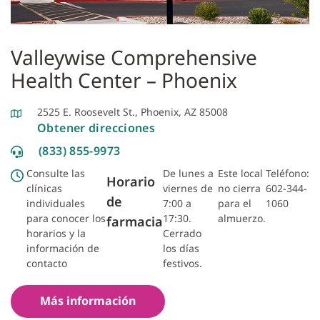
Valleywise Comprehensive
Health Center – Phoenix
2525 E. Roosevelt St., Phoenix, AZ 85008
Obtener direcciones
(833) 855-9973
Consulte las
De lunes a
Este local
Teléfono:
Horario
clínicas
viernes de
no cierra
602-344-
de
individuales
7:00 a
para el
1060
para conocer los
17:30.
almuerzo.
farmacia
horarios y la
Cerrado
información de
los días
contacto
festivos.
Más información