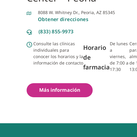
8088 W. Whitney Dr., Peoria, AZ 85345
Obtener direcciones
(833) 855-9973
Consulte las clínicas
De lunes
Cer
Horario
individuales para
a
par
de
conocer los horarios y la
viernes,
alm
información de contacto
de 7:00 a
de 
farmacia
17:30
13:
Más información