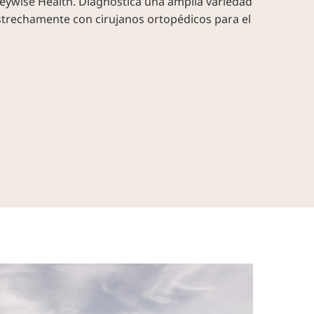
leywise Health. Diagnostica una amplia variedad
estrechamente con cirujanos ortopédicos para el