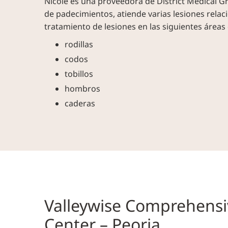
Nicole es una proveedora de District Medical G
de padecimientos, atiende varias lesiones rela
tratamiento de lesiones en las siguientes áreas
rodillas
codos
tobillos
hombros
caderas
Valleywise Comprehensi
Center – Peoria