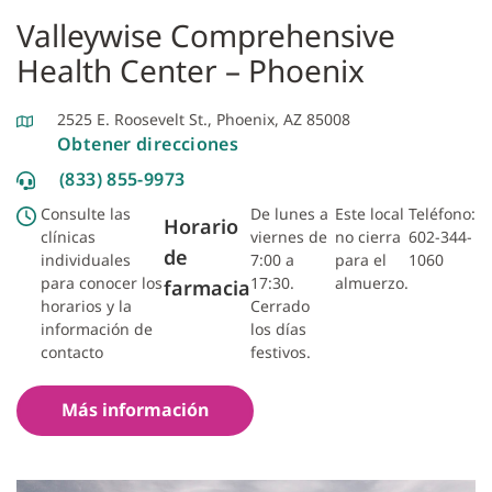
Valleywise Comprehensive
Health Center – Phoenix
2525 E. Roosevelt St., Phoenix, AZ 85008
Obtener direcciones
(833) 855-9973
Consulte las
De lunes a
Este local
Teléfono:
Horario
clínicas
viernes de
no cierra
602-344-
de
individuales
7:00 a
para el
1060
para conocer los
17:30.
almuerzo.
farmacia
horarios y la
Cerrado
información de
los días
contacto
festivos.
Más información