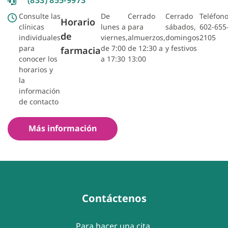
Consulte las
De
Cerrado
Cerrado
Teléfono
Horario
clínicas
lunes a
para
sábados,
602-655
de
individuales
viernes,
almuerzos,
domingos
2105
para
de 7:00
de 12:30 a
y festivos
farmacia
conocer los
a 17:30
13:00
horarios y
la
información
de contacto
Más información
Contáctenos
Para hacer una cita,