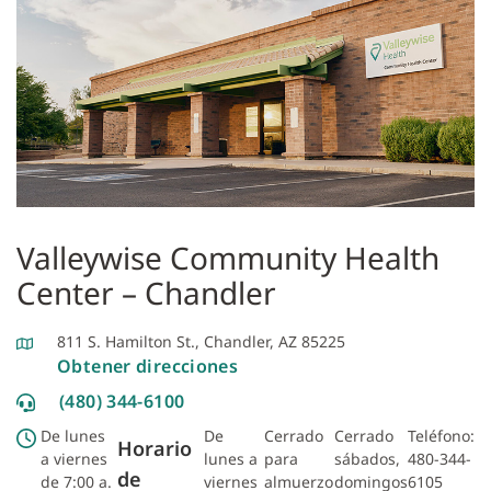
Valleywise Community Health
Center – Chandler
811 S. Hamilton St., Chandler, AZ 85225
Obtener direcciones
(480) 344-6100
De lunes
De
Cerrado
Cerrado
Teléfono:
Horario
a viernes
lunes a
para
sábados,
480-344-
de
de 7:00 a.
viernes
almuerzo
domingos
6105