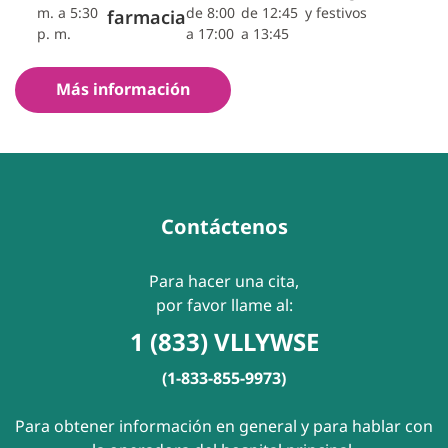
m. a 5:30
de 8:00
de 12:45
y festivos
farmacia
p. m.
a 17:00
a 13:45
Más información
Contáctenos
Para hacer una cita,
por favor llame al:
1 (833) VLLYWSE
(1-833-855-9973)
Para obtener información en general y para hablar con