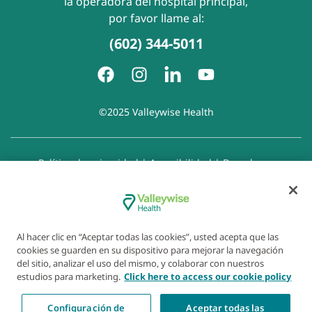
la operadora del hospital principal,
por favor llame al:
(602) 344-5011
©2025 Valleywise Health
Política de privacidad
|
Accesibilidad
|
Derechos y
responsabilidades del paciente
|
Aviso de prácticas de
privacidad
|
Aviso de Prohibición de la Discriminación
|
Exención de responsabilidad con respecto a sitios web
enlazados
|
Política de cookies
|
Preferencias de cookies
Al hacer clic en “Aceptar todas las cookies”, usted acepta que las
cookies se guarden en su dispositivo para mejorar la navegación
del sitio, analizar el uso del mismo, y colaborar con nuestros
estudios para marketing.
Click here to access our cookie policy
Configuración de
Aceptar todas las